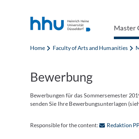
Jump to content
Jump to search
Master 
Home
Faculty of Arts and Humanities
M
Bewerbung
Bewerbungen für das Sommersemester 2019 
senden Sie Ihre Bewerbungsunterlagen (sie
Responsible for the content:
Redaktion P