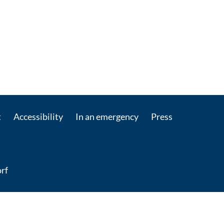
t
Accessibility
In an emergency
Press
rf