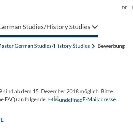
DE
|
German Studies/History Studies
aster German Studies/History Studies
Bewerbung
sind ab dem 15. Dezember 2018 möglich. Bitte
he FAQ) an folgende
E-Mailadresse
.
: Contact by e-mail
PE