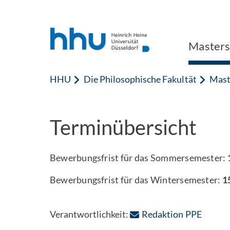
Zum Inhalt springen
Zur Suche springen
Masters
HHU
Die Philosophische Fakultät
Mast
Terminübersicht
Bewerbungsfrist für das Sommersemester:
Bewerbungsfrist für das Wintersemester:
1
: Per E
Verantwortlichkeit:
Redaktion PPE