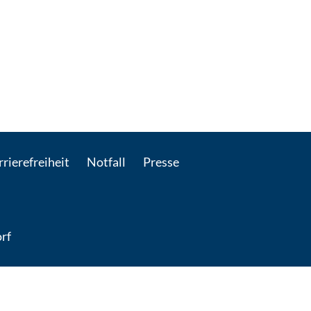
rierefreiheit
Notfall
Presse
rf